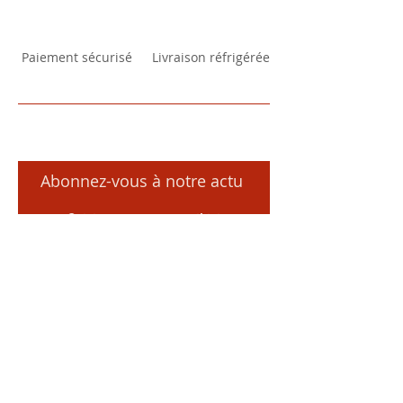
Paiement sécurisé
Livraison réfrigérée
Abonnez-vous à notre actu
S’abonner maintenant
27, Résidence La Croix Chicot
50600 Saint-Hilaire du Harcouët
France