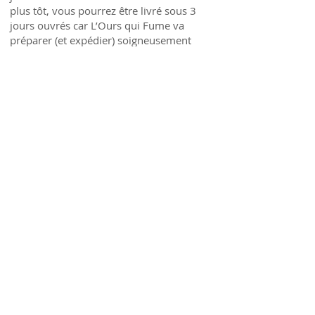
plus tôt, vous pourrez être livré sous 3
jours ouvrés car L’Ours qui Fume va
préparer (et expédier) soigneusement
votre commande spécialement pour vous.
Fraîcheur garantie du produit avec
ChronoFresh
: la chaîne du froid sera
totalement respectée en température
dirigée (entre 0° et 4°). La commande est
transportée en express. Elle arrivera donc
chez vous entre 24h et 48h une fois
expédiée par l’Ours qui Fume.
Abonnez-vous à notre actu
S’abonner maintenant